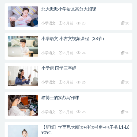
北大派派小学语文高分大招课
小学语文
6 月前
23
10
小学语文 小古文视频课程（38节）
小学语文
6 月前
24
10
小学唐 国学三字經
小学语文
6 月前
26
10
猫博士的实战写作课
小学语文
6 月前
26
10
【新版】学而思大阅读+伴读书房+电子书 L1-L6
909G