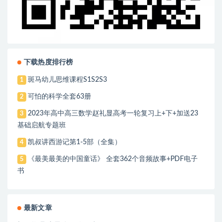
下载热度排行榜
斑马幼儿思维课程S1S2S3
1
可怕的科学全套63册
2
2023年高中高三数学赵礼显高考一轮复习上+下+加送23
3
基础启航专题班
凯叔讲西游记第1-5部（全集）
4
《最美最美的中国童话》 全套362个音频故事+PDF电子
5
书
最新文章