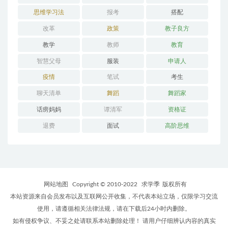
思维学习法
报考
搭配
改革
政策
教子良方
教学
教师
教育
智慧父母
服装
申请人
疫情
笔试
考生
聊天清单
舞蹈
舞蹈家
话痨妈妈
谭清军
资格证
退费
面试
高阶思维
网站地图
Copyright © 2010-2022
求学季
版权所有
本站资源来自会员发布以及互联网公开收集，不代表本站立场，仅限学习交流
使用，请遵循相关法律法规，请在下载后24小时内删除。
如有侵权争议、不妥之处请联系本站删除处理！ 请用户仔细辨认内容的真实