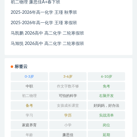
初二物理 廉思佳A+春下班
2025-2026年高一化学 王瑾 秋季班
2025-2026年高一化学 王瑾 寒假班
马凯鹏 2026高中 高二化学 二轮寒假班
马旭悦 2026高中 高二化学 二轮寒假班
标签云
0-3岁
3-6岁
6-10岁
中职
作文字数不够
免考
初二物理
可怕的科学
右脑开发
备考
女孩成长课堂
好妈妈，好办法
学习
学历
实战清单
家庭养育
小学
岗位
年龄
廉思佳
延期