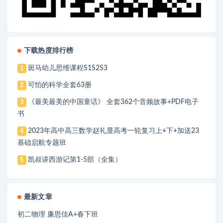
下载热度排行榜
斑马幼儿思维课程S1S2S3
1
可怕的科学全套63册
2
《最美最美的中国童话》 全套362个音频故事+PDF电子
3
书
2023年高中高三数学赵礼显高考一轮复习上+下+加送23
4
基础启航专题班
凯叔讲西游记第1-5部（全集）
5
最新文章
初二物理 廉思佳A+春下班