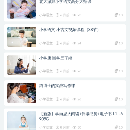
北大派派小学语文高分大招课
小学语文
6 月前
23
10
小学语文 小古文视频课程（38节）
小学语文
6 月前
24
10
小学唐 国学三字經
小学语文
6 月前
26
10
猫博士的实战写作课
小学语文
6 月前
26
10
【新版】学而思大阅读+伴读书房+电子书 L1-L6
909G
小学语文
8 月前
30
10