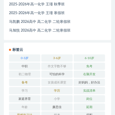
2025-2026年高一化学 王瑾 秋季班
2025-2026年高一化学 王瑾 寒假班
马凯鹏 2026高中 高二化学 二轮寒假班
马旭悦 2026高中 高二化学 二轮寒假班
标签云
0-3岁
3-6岁
6-10岁
中职
作文字数不够
免考
初二物理
可怕的科学
右脑开发
备考
女孩成长课堂
好妈妈，好办法
学习
学历
实战清单
家庭养育
小学
岗位
年龄
廉思佳
延期