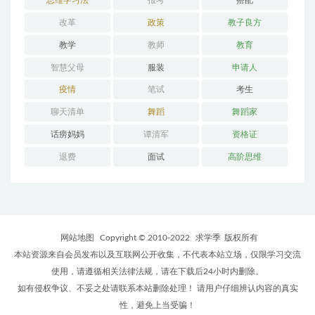
思维学习法
报考
搭配
改革
政策
教子良方
教学
教师
教育
智慧父母
服装
申请人
疫情
笔试
考生
聊天清单
舞蹈
舞蹈家
话痨妈妈
谭清军
资格证
退费
面试
高阶思维
网站地图
Copyright © 2010-2022
求学季
版权所有
本站资源来自会员发布以及互联网公开收集，不代表本站立场，仅限学习交流
使用，请遵循相关法律法规，请在下载后24小时内删除。
如有侵权争议、不妥之处请联系本站删除处理！ 请用户仔细辨认内容的真实
性，避免上当受骗！