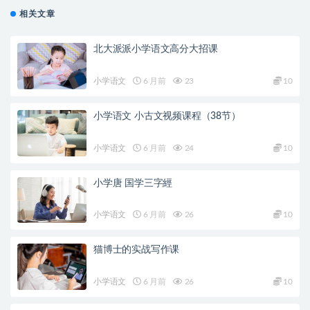
相关文章
北大派派小学语文高分大招课
小学语文
6 月前
23
10
小学语文 小古文视频课程（38节）
小学语文
6 月前
24
10
小学唐 国学三字經
小学语文
6 月前
26
10
猫博士的实战写作课
小学语文
6 月前
26
10