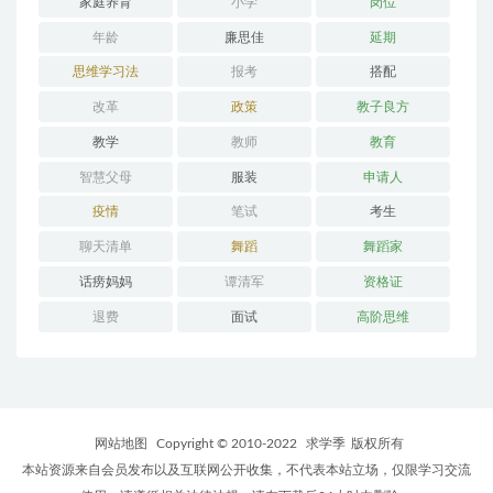
家庭养育
小学
岗位
年龄
廉思佳
延期
思维学习法
报考
搭配
改革
政策
教子良方
教学
教师
教育
智慧父母
服装
申请人
疫情
笔试
考生
聊天清单
舞蹈
舞蹈家
话痨妈妈
谭清军
资格证
退费
面试
高阶思维
网站地图
Copyright © 2010-2022
求学季
版权所有
本站资源来自会员发布以及互联网公开收集，不代表本站立场，仅限学习交流