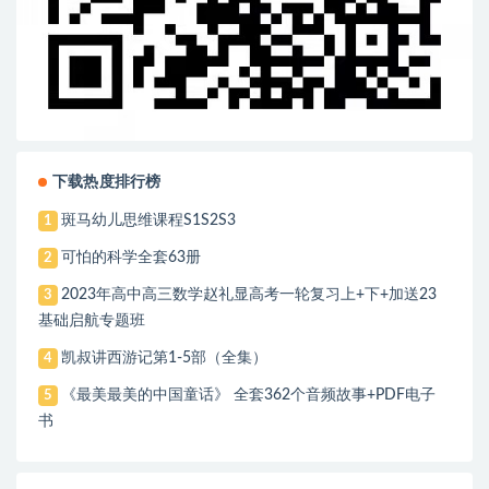
下载热度排行榜
斑马幼儿思维课程S1S2S3
1
可怕的科学全套63册
2
2023年高中高三数学赵礼显高考一轮复习上+下+加送23
3
基础启航专题班
凯叔讲西游记第1-5部（全集）
4
《最美最美的中国童话》 全套362个音频故事+PDF电子
5
书