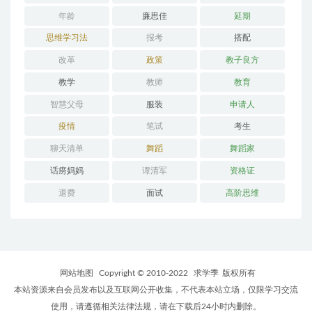
年龄
廉思佳
延期
思维学习法
报考
搭配
改革
政策
教子良方
教学
教师
教育
智慧父母
服装
申请人
疫情
笔试
考生
聊天清单
舞蹈
舞蹈家
话痨妈妈
谭清军
资格证
退费
面试
高阶思维
网站地图
Copyright © 2010-2022
求学季
版权所有
本站资源来自会员发布以及互联网公开收集，不代表本站立场，仅限学习交流
使用，请遵循相关法律法规，请在下载后24小时内删除。