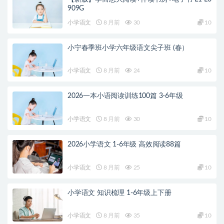
909G
小学语文
8 月前
30
10
小宁春季班小学六年级语文尖子班 (春）
小学语文
8 月前
24
10
2026一本小语阅读训练100篇 3-6年级
小学语文
8 月前
30
10
2026小学语文 1-6年级 高效阅读88篇
小学语文
8 月前
25
10
小学语文 知识梳理 1-6年级上下册
小学语文
8 月前
35
10