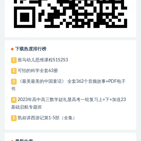
下载热度排行榜
斑马幼儿思维课程S1S2S3
1
可怕的科学全套63册
2
《最美最美的中国童话》 全套362个音频故事+PDF电子
3
书
2023年高中高三数学赵礼显高考一轮复习上+下+加送23
4
基础启航专题班
凯叔讲西游记第1-5部（全集）
5