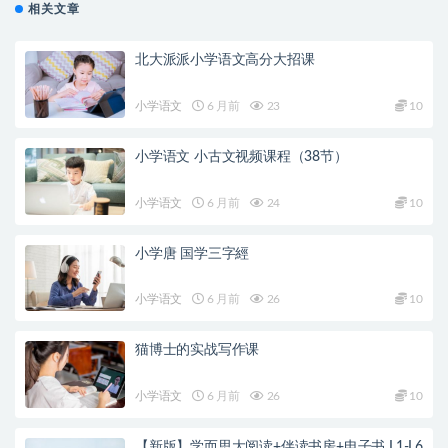
相关文章
北大派派小学语文高分大招课
小学语文
6 月前
23
10
小学语文 小古文视频课程（38节）
小学语文
6 月前
24
10
小学唐 国学三字經
小学语文
6 月前
26
10
猫博士的实战写作课
小学语文
6 月前
26
10
【新版】学而思大阅读+伴读书房+电子书 L1-L6