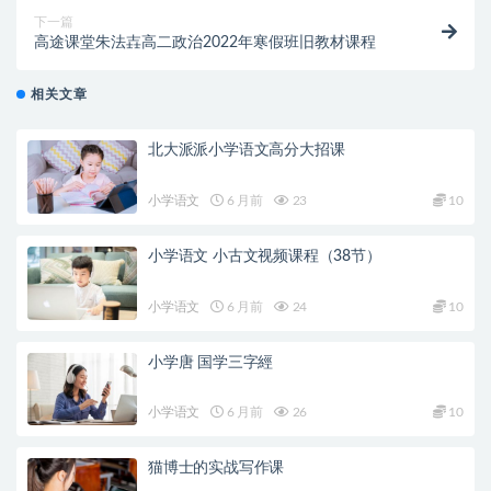
下一篇
高途课堂朱法壵高二政治2022年寒假班旧教材课程
相关文章
北大派派小学语文高分大招课
小学语文
6 月前
23
10
小学语文 小古文视频课程（38节）
小学语文
6 月前
24
10
小学唐 国学三字經
小学语文
6 月前
26
10
猫博士的实战写作课