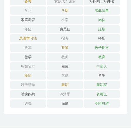
备考
女孩成长课堂
好妈妈，好办法
学习
学历
实战清单
家庭养育
小学
岗位
年龄
廉思佳
延期
思维学习法
报考
搭配
改革
政策
教子良方
教学
教师
教育
智慧父母
服装
申请人
疫情
笔试
考生
聊天清单
舞蹈
舞蹈家
话痨妈妈
谭清军
资格证
退费
面试
高阶思维