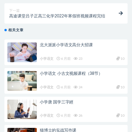
下一篇
高途课堂吕子正高三化学2022年寒假班视频课程完结
相关文章
北大派派小学语文高分大招课
小学语文
6 月前
23
10
小学语文 小古文视频课程（38节）
小学语文
6 月前
24
10
小学唐 国学三字經
小学语文
6 月前
26
10
猫博士的实战写作课