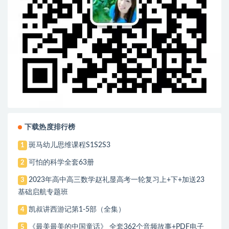
下载热度排行榜
斑马幼儿思维课程S1S2S3
1
可怕的科学全套63册
2
2023年高中高三数学赵礼显高考一轮复习上+下+加送23
3
基础启航专题班
凯叔讲西游记第1-5部（全集）
4
《最美最美的中国童话》 全套362个音频故事+PDF电子
5