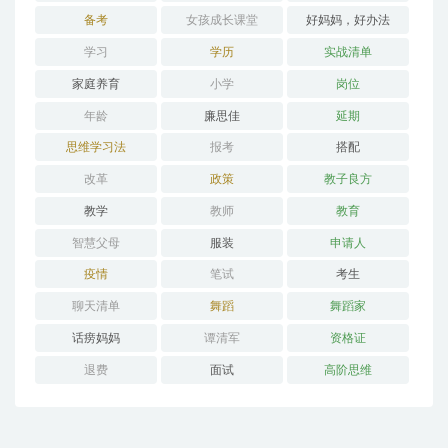
备考
女孩成长课堂
好妈妈，好办法
学习
学历
实战清单
家庭养育
小学
岗位
年龄
廉思佳
延期
思维学习法
报考
搭配
改革
政策
教子良方
教学
教师
教育
智慧父母
服装
申请人
疫情
笔试
考生
聊天清单
舞蹈
舞蹈家
话痨妈妈
谭清军
资格证
退费
面试
高阶思维