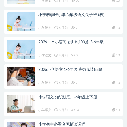
小学语文
8 月前
30
10
小宁春季班小学六年级语文尖子班 (春）
小学语文
8 月前
24
10
2026一本小语阅读训练100篇 3-6年级
小学语文
8 月前
30
10
2026小学语文 1-6年级 高效阅读88篇
小学语文
8 月前
24
10
小学语文 知识梳理 1-6年级上下册
小学语文
8 月前
34
10
小学初中必看名著精读课程