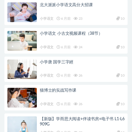
北大派派小学语文高分大招课
小学语文
6 月前
23
10
小学语文 小古文视频课程（38节）
小学语文
6 月前
24
10
小学唐 国学三字經
小学语文
6 月前
26
10
猫博士的实战写作课
小学语文
6 月前
26
10
【新版】学而思大阅读+伴读书房+电子书 L1-L6
909G