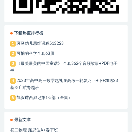
下载热度排行榜
斑马幼儿思维课程S1S2S3
1
可怕的科学全套63册
2
《最美最美的中国童话》 全套362个音频故事+PDF电子
3
书
2023年高中高三数学赵礼显高考一轮复习上+下+加送23
4
基础启航专题班
凯叔讲西游记第1-5部（全集）
5
最新文章
初二物理 廉思佳A+春下班