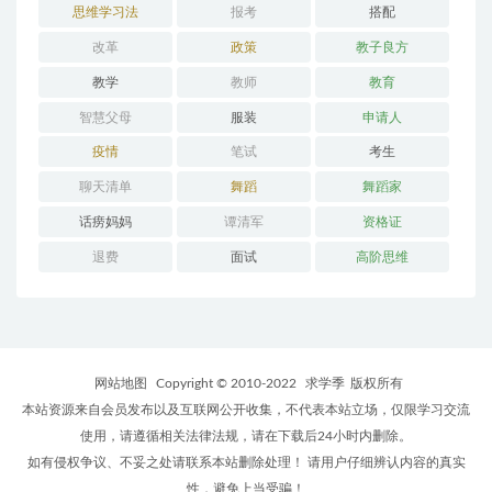
思维学习法
报考
搭配
改革
政策
教子良方
教学
教师
教育
智慧父母
服装
申请人
疫情
笔试
考生
聊天清单
舞蹈
舞蹈家
话痨妈妈
谭清军
资格证
退费
面试
高阶思维
网站地图
Copyright © 2010-2022
求学季
版权所有
本站资源来自会员发布以及互联网公开收集，不代表本站立场，仅限学习交流
使用，请遵循相关法律法规，请在下载后24小时内删除。
如有侵权争议、不妥之处请联系本站删除处理！ 请用户仔细辨认内容的真实
性，避免上当受骗！