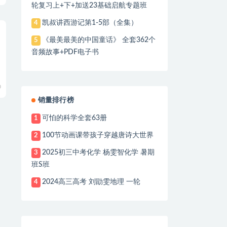
轮复习上+下+加送23基础启航专题班
凯叔讲西游记第1-5部（全集）
4
《最美最美的中国童话》 全套362个
5
音频故事+PDF电子书
0
销量排行榜
可怕的科学全套63册
1
100节动画课带孩子穿越唐诗大世界
2
2025初三中考化学 杨雯智化学 暑期
3
班S班
2024高三高考 刘勖雯地理 一轮
4