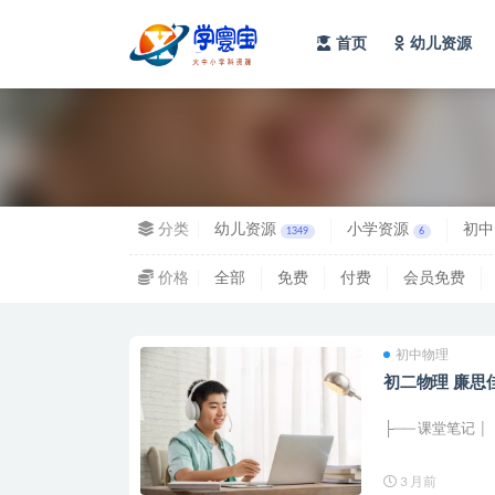
首页
幼儿资源
全部
分类
幼儿资源
小学资源
初中
1349
6
价格
全部
免费
付费
会员免费
初中物理
初二物理
├── 课堂笔记 │ 
3 月前