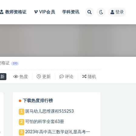
教师资格证
VIP会员
学科资讯
登录
资格证
193
新
热度
更新
评论
随机
下载热度排行榜
斑马幼儿思维课程S1S2S3
1
可怕的科学全套63册
2
2023年高中高三数学赵礼显高考一
3
0